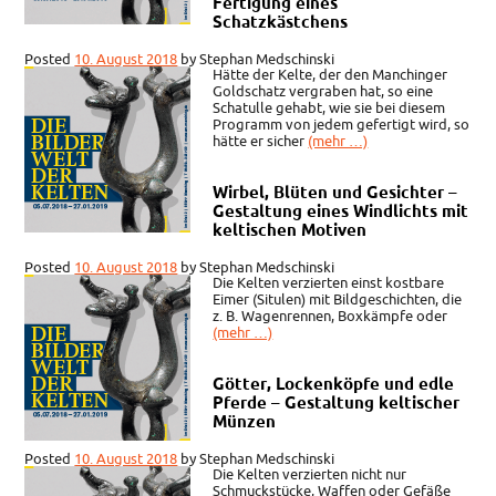
Fertigung eines
Schatzkästchens
Posted
10. August 2018
by
Stephan Medschinski
Hätte der Kelte, der den Manchinger
Goldschatz vergraben hat, so eine
Schatulle gehabt, wie sie bei diesem
Programm von jedem gefertigt wird, so
hätte er sicher
(mehr …)
Wirbel, Blüten und Gesichter –
Gestaltung eines Windlichts mit
keltischen Motiven
Posted
10. August 2018
by
Stephan Medschinski
Die Kelten verzierten einst kostbare
Eimer (Situlen) mit Bildgeschichten, die
z. B. Wagenrennen, Boxkämpfe oder
(mehr …)
Götter, Lockenköpfe und edle
Pferde – Gestaltung keltischer
Münzen
Posted
10. August 2018
by
Stephan Medschinski
Die Kelten verzierten nicht nur
Schmuckstücke, Waffen oder Gefäße