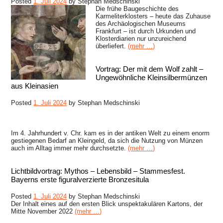
Posted
1. Juli 2024
by
Stephan Medschinski
Die frühe Baugeschichte des
Karmeliterklosters – heute das Zuhause
des Archäologischen Museums
Frankfurt – ist durch Urkunden und
Klosterdiarien nur unzureichend
überliefert.
(mehr …)
Vortrag: Der mit dem Wolf zahlt –
Ungewöhnliche Kleinsilbermünzen
aus Kleinasien
Posted
1. Juli 2024
by
Stephan Medschinski
Im 4. Jahrhundert v. Chr. kam es in der antiken Welt zu einem enorm
gestiegenen Bedarf an Kleingeld, da sich die Nutzung von Münzen
auch im Alltag immer mehr durchsetzte.
(mehr …)
Lichtbildvortrag: Mythos – Lebensbild – Stammesfest.
Bayerns erste figuralverzierte Bronzesitula
Posted
1. Juli 2024
by
Stephan Medschinski
Der Inhalt eines auf den ersten Blick unspektakulären Kartons, der
Mitte November 2022
(mehr …)