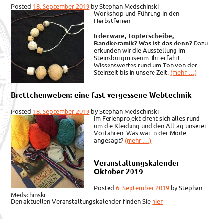
Posted
18. September 2019
by
Stephan Medschinski
Workshop und Führung in den
Herbstferien
Irdenware, Töpferscheibe,
Bandkeramik? Was ist das denn?
Dazu
erkunden wir die Ausstellung im
Steinsburgmuseum: Ihr erfahrt
Wissenswertes rund um Ton von der
Steinzeit bis in unsere Zeit.
(mehr …)
Brettchenweben: eine fast vergessene Webtechnik
Posted
18. September 2019
by
Stephan Medschinski
Im Ferienprojekt dreht sich alles rund
um die Kleidung und den Alltag unserer
Vorfahren. Was war in der Mode
angesagt?
(mehr …)
Veranstaltungskalender
Oktober 2019
Posted
6. September 2019
by
Stephan
Medschinski
Den aktuellen Veranstaltungskalender finden Sie
hier