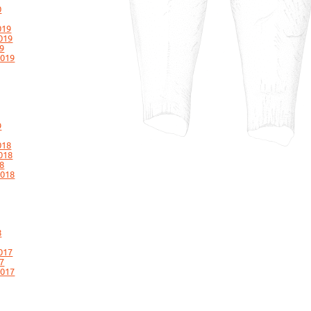
0
019
019
9
2019
9
018
018
8
2018
8
017
7
2017