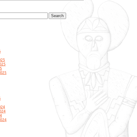
6
025
025
5
2025
5
024
024
4
2024