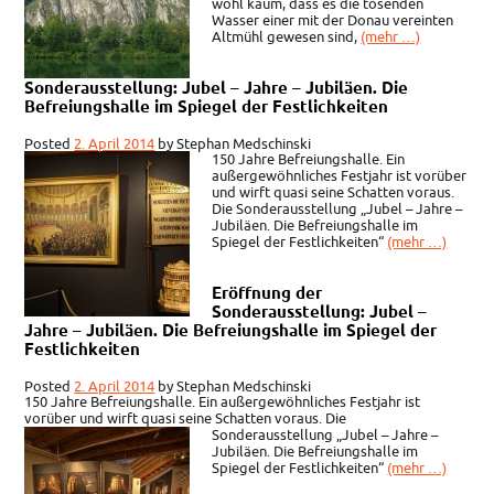
wohl kaum, dass es die tosenden
Wasser einer mit der Donau vereinten
Altmühl gewesen sind,
(mehr …)
Sonderausstellung: Jubel – Jahre – Jubiläen. Die
Befreiungshalle im Spiegel der Festlichkeiten
Posted
2. April 2014
by
Stephan Medschinski
150 Jahre Befreiungshalle. Ein
außergewöhnliches Festjahr ist vorüber
und wirft quasi seine Schatten voraus.
Die Sonderausstellung „Jubel – Jahre –
Jubiläen. Die Befreiungshalle im
Spiegel der Festlichkeiten“
(mehr …)
Eröffnung der
Sonderausstellung: Jubel –
Jahre – Jubiläen. Die Befreiungshalle im Spiegel der
Festlichkeiten
Posted
2. April 2014
by
Stephan Medschinski
150 Jahre Befreiungshalle. Ein außergewöhnliches Festjahr ist
vorüber und wirft quasi seine Schatten v
oraus. Die
Sonderausstellung „Jubel – Jahre –
Jubiläen. Die Befreiungshalle im
Spiegel der Festlichkeiten“
(mehr …)