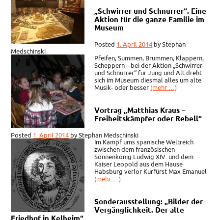
„Schwirrer und Schnurrer“. Eine
Aktion für die ganze Familie im
Museum
Posted
1. April 2014
by
Stephan
Medschinski
Pfeifen, Summen, Brummen, Klappern,
Scheppern – bei der Aktion „Schwirrer
und Schnurrer“ für Jung und Alt dreht
sich im Museum diesmal alles um alte
Musik- oder besser
(mehr …)
Vortrag „Matthias Kraus –
Freiheitskämpfer oder Rebell“
Posted
1. April 2014
by
Stephan Medschinski
Im Kampf ums spanische Weltreich
zwischen dem französischen
Sonnenkönig Ludwig XIV. und dem
Kaiser Leopold aus dem Hause
Habsburg verlor Kurfürst Max Emanuel
(mehr …)
Sonderausstellung: „Bilder der
Vergänglichkeit. Der alte
Friedhof in Kelheim“