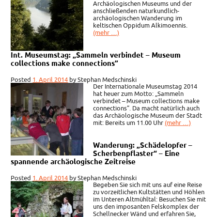
Archäologischen Museums und der
anschließenden naturkundlich-
archäologischen Wanderung im
keltischen Oppidum Alkimoennis.
(mehr …)
Int. Museumstag: „Sammeln verbindet – Museum
collections make connections”
Posted
1. April 2014
by
Stephan Medschinski
Der Internationale Museumstag 2014
hat heuer zum Motto: „Sammeln
verbindet – Museum collections make
connections”. Da macht natürlich auch
das Archäologische Museum der Stadt
mit: Bereits um 11.00 Uhr
(mehr …)
Wanderung: „Schädelopfer –
Scherbenpflaster“ – Eine
spannende archäologische Zeitreise
Posted
1. April 2014
by
Stephan Medschinski
Begeben Sie sich mit uns auf eine Reise
zu vorzeitlichen Kultstätten und Höhlen
im Unteren Altmühltal: Besuchen Sie mit
uns den imposanten Felskomplex der
Schellnecker Wänd und erfahren Sie,