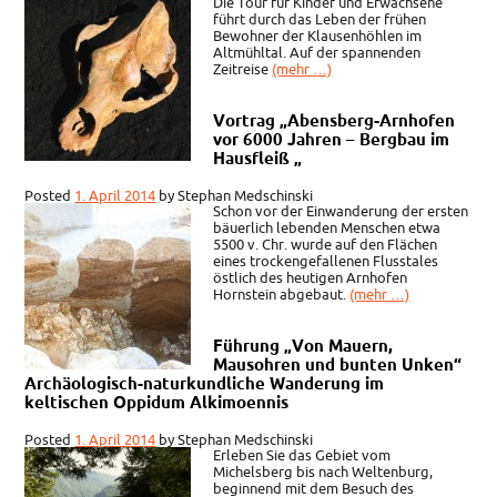
Die Tour für Kinder und Erwachsene
führt durch das Leben der frühen
Bewohner der Klausenhöhlen im
Altmühltal. Auf der spannenden
Zeitreise
(mehr …)
Vortrag „Abensberg-Arnhofen
vor 6000 Jahren – Bergbau im
Hausfleiß „
Posted
1. April 2014
by
Stephan Medschinski
Schon vor der Einwanderung der ersten
bäuerlich lebenden Menschen etwa
5500 v. Chr. wurde auf den Flächen
eines trockengefallenen Flusstales
östlich des heutigen Arnhofen
Hornstein abgebaut.
(mehr …)
Führung „Von Mauern,
Mausohren und bunten Unken“
Archäologisch-naturkundliche Wanderung im
keltischen Oppidum Alkimoennis
Posted
1. April 2014
by
Stephan Medschinski
Erleben Sie das Gebiet vom
Michelsberg bis nach Weltenburg,
beginnend mit dem Besuch des