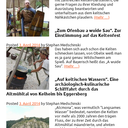
mit zahlreichen Kelten-Darstellern, die
gerne Fragen zu ihrer Kleidung und
Ausrüstung beantworten und
unterhaltsam aus dem keltischen
Nähkästchen plaudern.
(mehr …)
„Zum Ofenbau a wuide Sau“. Zur
Einstimmung auf das Keltenfest
Posted
3. April 2014
by
Stephan Medschinski
Das haben sich auch schon die Kelten
schmecken lassen, von Obelix weiß man
es ja ganz genau: Wildschwein am
Spieß. Auf Bayerisch heißt das „A wuide
Sau“.
(mehr …)
„Auf keltischen Wassern“. Eine
archäologisch-kulinarische
Schifffahrt durch das
Altmühltal von Kelheim bis Eggersberg
Posted
3. April 2014
by
Stephan Medschinski
„Alcmona“, was vermutlich “Langsames
Wasser” bedeutet, nannten die Kelten
vor mehr als 2000 Jahren den trägen
Fluss, der zu ihrer Zeit durch das
Altmühltal mäandrierte, und ahnten