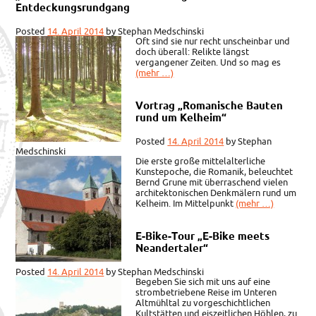
Entdeckungsrundgang
Posted
14. April 2014
by
Stephan Medschinski
Oft sind sie nur recht unscheinbar und
doch überall: Relikte längst
vergangener Zeiten. Und so mag es
(mehr …)
Vortrag „Romanische Bauten
rund um Kelheim“
Posted
14. April 2014
by
Stephan
Medschinski
Die erste große mittelalterliche
Kunstepoche, die Romanik, beleuchtet
Bernd Grune mit überraschend vielen
architektonischen Denkmälern rund um
Kelheim. Im Mittelpunkt
(mehr …)
E-Bike-Tour „E-Bike meets
Neandertaler“
Posted
14. April 2014
by
Stephan Medschinski
Begeben Sie sich mit uns auf eine
strombetriebene Reise im Unteren
Altmühltal zu vorgeschichtlichen
Kultstätten und eiszeitlichen Höhlen, zu