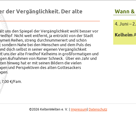
r der Vergänglichkeit. Der alte
Wann &
4. Juni – 
ält uns den Spiegel der Vergänglichkeit wohl besser vor
Kelheim
A
Friedhof. Nicht weit entfernt, ja entrückt von der Stadt
nymen Reihen, streng durchnummeriert und schön
t sondern
Nahe bei den Menschen und dem Puls des
nd doch selbst in seiner eigenen Vergänglichkeit
 uns der alte Friedhof Kelheims in großformatigen und
igen Aufnahmen von Rainer Schneck. Über ein Jahr und
iten hinweg hat er mit seinen Bildern die vielen
gen und Perspektiven des alten Gottesackers
ngen.
.; 7,00 €/Fam.
©2026 KeltenWelten e. V. |
Impressum
|
Datenschutz