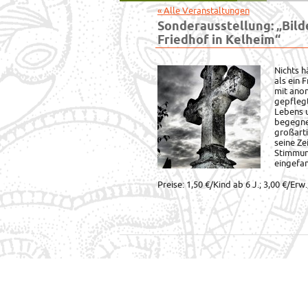
« Alle Veranstaltungen
Sonderausstellung: „Bilde
Friedhof in Kelheim“
Nichts h
als ein 
mit ano
gepfleg
Lebens u
begegnet
großart
seine Ze
Stimmun
eingefa
Preise: 1,50 €/Kind ab 6 J.; 3,00 €/Erw