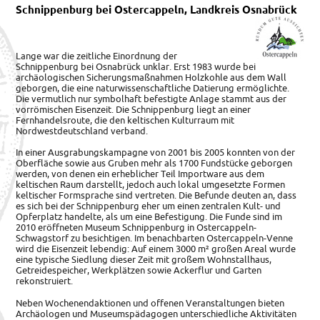
Schnippenburg bei Ostercappeln, Landkreis Osnabrück
Lange war die zeitliche Einordnung der
Schnippenburg bei Osnabrück unklar. Erst 1983 wurde bei
archäologischen Sicherungsmaßnahmen Holzkohle aus dem Wall
geborgen, die eine naturwissenschaftliche Datierung ermöglichte.
Die vermutlich nur symbolhaft befestigte Anlage stammt aus der
vorrömischen Eisenzeit. Die Schnippenburg liegt an einer
Fernhandelsroute, die den keltischen Kulturraum mit
Nordwestdeutschland verband.
In einer Ausgrabungskampagne von 2001 bis 2005 konnten von der
Oberfläche sowie aus Gruben mehr als 1700 Fundstücke geborgen
werden, von denen ein erheblicher Teil Importware aus dem
keltischen Raum darstellt, jedoch auch lokal umgesetzte Formen
keltischer Formsprache sind vertreten. Die Befunde deuten an, dass
es sich bei der Schnippenburg eher um einen zentralen Kult- und
Opferplatz handelte, als um eine Befestigung. Die Funde sind im
2010 eröffneten Museum Schnippenburg in Ostercappeln-
Schwagstorf zu besichtigen. Im benachbarten Ostercappeln-Venne
wird die Eisenzeit lebendig: Auf einem 3000 m² großen Areal wurde
eine typische Siedlung dieser Zeit mit großem Wohnstallhaus,
Getreidespeicher, Werkplätzen sowie Ackerflur und Garten
rekonstruiert.
Neben Wochenendaktionen und offenen Veranstaltungen bieten
Archäologen und Museumspädagogen unterschiedliche Aktivitäten