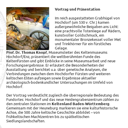
Vortrag und Präsentation
Im reich ausgestatteten Grabhügel von
Hochdorf (um 530 v. Chr.) kamen
außergewöhnliche Beigaben ans Licht:
eine prachtvolle Totenliege auf Rädern,
kunstvoller Goldschmuck, ein
monumentaler Bronzekessel voller Met
und Trinkhörner für ein fürstliches
Gelage.
Prof. Dr. Thomas Knopf
, Museumsleiter des Keltenmuseums
Hochdorf/Enz, präsentiert die weltberühmten Funde des
Keltenfürsten und gibt Einblicke in seine Museumsarbeit und neue
Forschungsergebnisse. Er erläutert die Besonderheiten der
Ausstattung und berichtet u.a. über genetische Analysen, die
Verbindungen zwischen dem Hochdorfer Fürsten und weiteren
keltischen Eliten aufzeigen sowie Ergebnisse aktueller
archäologisch-bodenkundlicher Untersuchungen im Umfeld von
Hochdorf.
Der Vortrag verdeutlicht zugleich die überregionale Bedeutung des
Fundortes: Hochdorf und das neue Heidengrabenzentrum zählen zu
den zentralen Stationen im
Keltenland Baden-Württemberg
.
Gemeinsam mit der Heuneburg markieren sie eine kulturhistorische
Achse, die 500 Jahre keltische Geschichte abbildet – von
frühkeltischen Machtzentren bis zu spätkeltischen
Siedlungslandschaften.