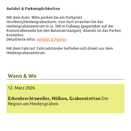
Anfahrt & Parkm
ö
glichkeiten
Mit dem Auto: Bitte parken Sie am Parkplatz
Hochholz/Heidengrabenturm. Von dort erreichen Sie das
Heidengrabenzentrum in ca. 500 m Fußweg (gegenüber auf der
Kreisstraßenseite bei den Balancierstangen). Abends ist das Parken
kostenlos.
Detaillierte Infos:
Anfahrt & Parken
Mit dem Fahrrad: Fahrradständer befinden sich direkt vor dem
Heidengrabenzentrum.
Wann & Wo
12. März 2026
Erkenbrechtsweiler, Hülben, Grabenstetten
Die
Region am Heidengraben