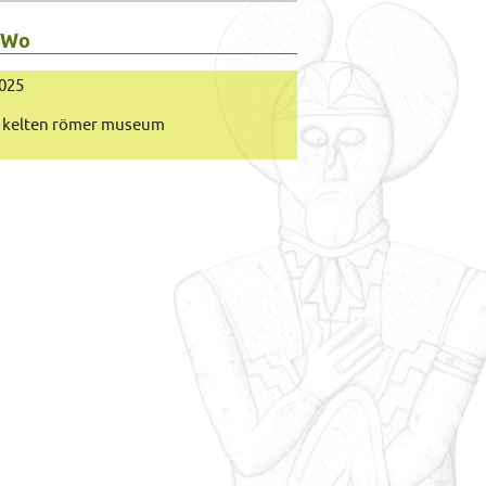
 Wo
2025
kelten römer museum