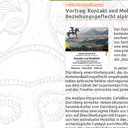
« Alle Veranstaltungen
Vortrag: Kontakt und Mob
Beziehungsgeflecht alpi
Der Dürr
bedeuten
zeichnet
aus Sal
eine ein
Interpre
von der 
dar, als
In seine
Dürrnberg einen Knotenpunkt, der dur
Kommunikationsgeflecht eingebunden
treten zahlreiche Relikte überregiona
aus dem Gebiet der sogenannten Fritz
und das Trentino erstreckte und geme
Die Analyse entsprechender Gefäßker
Dürrnberg erreichte. Neben ökonomis
Sanzeno-Kultur vom Dürrnberg auch s
Könnten etwa inneralpine Fibeln aus 
also auf Eheschließungen mit Frauen
sich hier individuelle Mobilität in de
archäologische Fundgut auch Mischfor