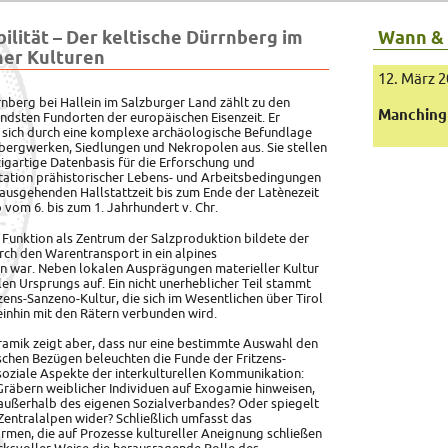
ilität – Der keltische Dürrnberg im
Wann &
ner Kulturen
12. März 
nberg bei Hallein im Salzburger Land zählt zu den
Manching
dsten Fundorten der europäischen Eisenzeit. Er
 sich durch eine komplexe archäologische Befundlage
zbergwerken, Siedlungen und Nekropolen aus.
Sie stellen
zigartige Datenbasis für die Erforschung und
tation prähistorischer Lebens- und Arbeitsbedingungen
ausgehenden Hallstattzeit bis zum Ende der Latènezeit
o vom 6. bis zum 1. Jahrhundert v. Chr.
r Funktion als Zentrum der Salzproduktion bildete der
ch den Warentransport in ein alpines
 war. Neben lokalen Ausprägungen materieller Kultur
len Ursprungs auf. Ein nicht unerheblicher Teil stammt
ens-Sanzeno-Kultur, die sich im Wesentlichen über Tirol
inhin mit den Rätern verbunden wird.
amik zeigt aber, dass nur eine bestimmte Auswahl den
chen Bezügen beleuchten die Funde der Fritzens-
oziale Aspekte der interkulturellen Kommunikation:
Gräbern weiblicher Individuen auf Exogamie hinweisen,
 außerhalb des eigenen Sozialverbandes? Oder spiegelt
n Zentralalpen wider? Schließlich umfasst das
men, die auf Prozesse kultureller Aneignung schließen