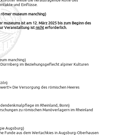
ucksvoller Weise die herausragende Rolle des
ontakte und Einflüsse.
en römer museum manching)
er museums ist am 12. März 2025 bis zum Beginn des
ur Veranstaltung ist
nicht
erforderlich.
seum manching)
e Dürrnberg im Beziehungsgeflecht alpiner Kulturen
Köln)
chwert!« Die Versorgung des römischen Heeres
odendenkmalpflege im Rheinland, Bonn)
Forschungen zu römischen Manöverlagern im Rheinland
ogie Augsburg)
sche Funde aus dem Wertachkies in Augsburg-Oberhausen