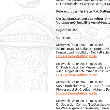
lassen. Sie veranschaulichen in eindr
Dürrnbergs als Ort wechselseitiger K
Referentin:
Jasmin Braun M.A. (kelt
Die Dauerausstellung des kelten röm
Vortrags geöffnet. Eine Anmeldung z
Beginn: 18 Uhr
Vorschau:
Mittwoch · 12.03.2025 · 18:00 Uhr
Jasmin Braun M.A. (kelten römer mu
Kontakt und Mobilität – Der keltisch
Link zur Veranstaltungsseite
Mittwoch · 30.04.2025 · 18:00 Uhr
Dr. Kathrin Jaschke (Museumsdienst 
»Der Hunger ist schlimmer als das S
Link zur Veranstaltungsseite
Mittwoch · 21.05.2025 · 18:00 Uhr
Steve Bödecker M.A. (LVR-Amt für B
Pionieraxt statt Gladius – Aktuelle 
Link zur Veranstaltungsseite
Mittwoch · 04.06.2025 · 18:00 Uhr
Dr. Sebastian Gairhos (Stadtarchäol
Ins Wasser gefallen? Neue augustei