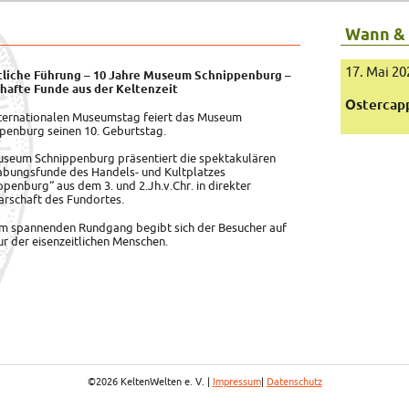
Wann &
17. Mai 20
tliche Führung – 10 Jahre Museum Schnippenburg –
hafte Funde aus der Keltenzeit
Ostercap
ternationalen Museumstag feiert das Museum
penburg seinen 10. Geburtstag.
seum Schnippenburg präsentiert die spektakulären
bungsfunde des Handels- und Kultplatzes
ppenburg“ aus dem 3. und 2.Jh.v.Chr. in direkter
rschaft des Fundortes.
em spannenden Rundgang begibt sich der Besucher auf
ur der eisenzeitlichen Menschen.
©2026 KeltenWelten e. V. |
Impressum
|
Datenschutz