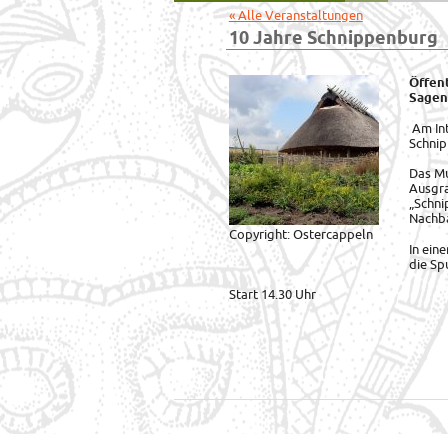
« Alle Veranstaltungen
10 Jahre Schnippenburg
Öffen
Sagen
Am In
Schnip
Das Mu
Ausgra
„Schni
Nachba
Copyright: Ostercappeln
In ein
die Sp
Start 14.30 Uhr