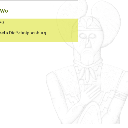
 Wo
20
peln
Die Schnippenburg