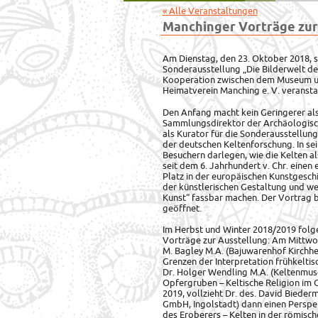
« Alle Veranstaltungen
Manchinger Vorträge zur
Am Dienstag, den 23. Oktober 2018, st
Sonderausstellung „Die Bilderwelt d
Kooperation zwischen dem Museum un
Heimatverein Manching e. V. veransta
Den Anfang macht kein Geringerer als
Sammlungsdirektor der Archäologisc
als Kurator für die Sonderausstellun
der deutschen Keltenforschung. In se
Besuchern darlegen, wie die Kelten al
seit dem 6. Jahrhundert v. Chr. einen 
Platz in der europäischen Kunstgeschi
der künstlerischen Gestaltung und wei
Kunst“ fassbar machen. Der Vortrag b
geöffnet.
Im Herbst und Winter 2018/2019 folg
Vorträge zur Ausstellung: Am Mittwoc
M. Bagley M.A. (Bajuwarenhof Kirchhe
Grenzen der Interpretation frühkeltis
Dr. Holger Wendling M.A. (Keltenmus
Opfergruben – Keltische Religion im
2019, vollzieht Dr. des. David Bied
GmbH, Ingolstadt) dann einen Perspe
des Eroberers – Kelten in der römisc