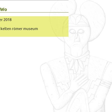
 Wo
er 2018
kelten römer museum