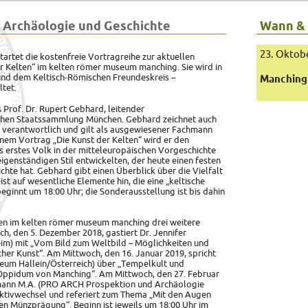
 Archäologie und Geschichte
Wann &
23. Oktob
artet die kostenfreie Vortragreihe zur aktuellen
er Kelten“ im kelten römer museum manching.
Sie wird in
d dem Keltisch-Römischen Freundeskreis –
Manching
ltet.
 Prof. Dr. Rupert Gebhard, leitender
hen Staatssammlung München. Gebhard zeichnet auch
g verantwortlich und gilt als ausgewiesener Fachmann
inem Vortrag „Die Kunst der Kelten“ wird er den
s erstes Volk in der mitteleuropäischen Vorgeschichte
eigenständigen Stil entwickelten, der heute einen festen
chte hat. Gebhard gibt einen Überblick über die Vielfalt
st auf wesentliche Elemente hin, die eine „keltische
eginnt um 18:00 Uhr; die Sonderausstellung ist bis dahin
en im kelten römer museum manching drei weitere
h, den 5. Dezember 2018, gastiert Dr. Jennifer
im) mit „Vom Bild zum Weltbild – Möglichkeiten und
cher Kunst“. Am Mittwoch, den 16. Januar 2019, spricht
eum Hallein/Österreich) über „Tempelkult und
 Oppidum von Manching“. Am Mittwoch, den 27. Februar
ermann M.A. (PRO ARCH Prospektion und Archäologie
ktivwechsel und referiert zum Thema „Mit den Augen
hen Münzprägung“. Beginn ist jeweils um 18:00 Uhr im