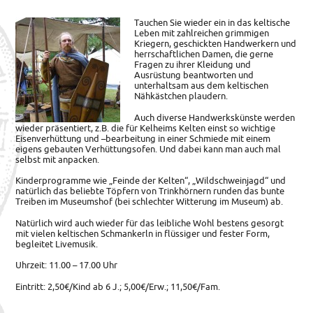
Tauchen Sie wieder ein in das keltische
Leben mit zahlreichen grimmigen
Kriegern, geschickten Handwerkern
und
herrschaftlichen Damen, die gerne
Fragen zu ihrer Kleidung und
Ausrüstung beantworten und
unterhaltsam aus dem keltischen
Nähkästchen plaudern.
Auch diverse Handwerkskünste werden
wieder präsentiert, z.B. die für Kelheims Kelten einst so wichtige
Eisenverhüttung und –bearbeitung in einer Schmiede mit einem
eigens gebauten Verhüttungsofen. Und dabei kann man auch mal
selbst mit anpacken.
Kinderprogramme wie „Feinde der Kelten“, „Wildschweinjagd“ und
natürlich das beliebte Töpfern von Trinkhörnern runden das bunte
Treiben im Museumshof (bei schlechter Witterung im Museum) ab.
Natürlich wird auch wieder für das leibliche Wohl bestens gesorgt
mit vielen keltischen Schmankerln in flüssiger und fester Form,
begleitet Livemusik.
Uhrzeit: 11.00 – 17.00 Uhr
Eintritt: 2,50€/Kind ab 6 J.; 5,00€/Erw.; 11,50€/Fam.