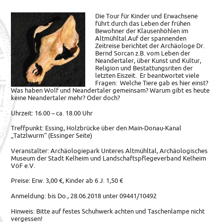
Die Tour für Kinder und Erwachsene
führt durch das Leben der frühen
Bewohner der Klausenhöhlen im
Altmühltal.
Auf der spannenden
Zeitreise berichtet der Archäologe Dr.
Bernd Sorcan z.B. vom Leben der
Neandertaler, über Kunst und Kultur,
Religion und Bestattungsriten der
letzten Eiszeit. Er beantwortet viele
Fragen: Welche Tiere gab es hier einst?
Was haben Wolf und Neandertaler gemeinsam? Warum gibt es heute
keine Neandertaler mehr? Oder doch?
Uhrzeit: 16.00 – ca. 18.00 Uhr
Treffpunkt: Essing, Holzbrücke über den Main-Donau-Kanal
„Tatzlwurm“ (Essinger Seite)
Veranstalter: Archäologiepark Unteres Altmühltal, Archäologisches
Museum der Stadt Kelheim und Landschaftspflegeverband Kelheim
VöF e.V.
Preise: Erw. 3,00 €, Kinder ab 6 J. 1,50 €
Anmeldung: bis Do., 28.06.2018 unter 09441/10492
Hinweis: Bitte auf festes Schuhwerk achten und Taschenlampe nicht
vergessen!