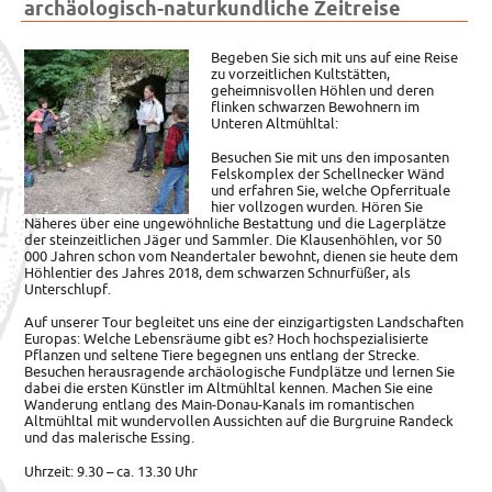
archäologisch-naturkundliche Zeitreise
Begeben Sie sich mit uns auf eine Reise
zu vorzeitlichen Kultstätten,
geheimnisvollen Höhlen und deren
flinken schwarzen Bewohnern im
Unteren Altmühltal:
Besuchen Sie mit uns den imposanten
Felskomplex der Schellnecker Wänd
und erfahren Sie, welche Opferrituale
hier vollzogen wurden. Hören Sie
Näheres über eine ungewöhnliche Bestattung und die Lagerplätze
der steinzeitlichen Jäger und Sammler. Die Klausenhöhlen, vor 50
000 Jahren schon vom Neandertaler bewohnt, dienen sie heute dem
Höhlentier des Jahres 2018, dem schwarzen Schnurfüßer, als
Unterschlupf.
Auf unserer Tour begleitet uns eine der einzigartigsten Landschaften
Europas: Welche Lebensräume gibt es? Hoch hochspezialisierte
Pflanzen und seltene Tiere begegnen uns entlang der Strecke.
Besuchen herausragende archäologische Fundplätze und lernen Sie
dabei die ersten Künstler im Altmühltal kennen. Machen Sie eine
Wanderung entlang des Main-Donau-Kanals im romantischen
Altmühltal mit wundervollen Aussichten auf die Burgruine Randeck
und das malerische Essing.
Uhrzeit: 9.30 – ca. 13.30 Uhr