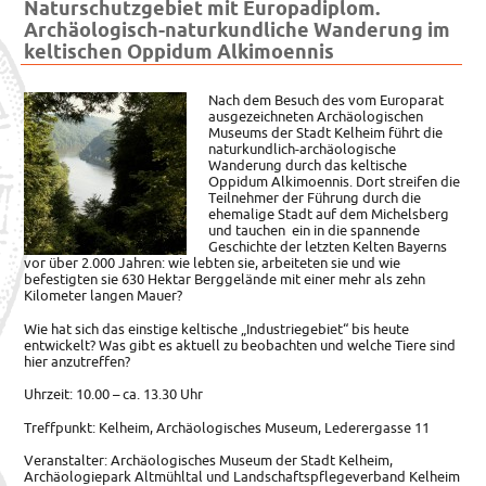
Naturschutzgebiet mit Europadiplom.
Archäologisch-naturkundliche Wanderung im
keltischen Oppidum Alkimoennis
Nach dem Besuch des vom Europarat
ausgezeichneten Archäologischen
Museums der Stadt Kelheim
führt die
naturkundlich-archäologische
Wanderung durch das keltische
Oppidum Alkimoennis. Dort streifen die
Teilnehmer der Führung durch die
ehemalige Stadt auf dem Michelsberg
und tauchen ein in die spannende
Geschichte der letzten Kelten Bayerns
vor über 2.000 Jahren: wie lebten sie, arbeiteten sie und wie
befestigten sie 630 Hektar Berggelände mit einer mehr als zehn
Kilometer langen Mauer?
Wie hat sich das einstige keltische „Industriegebiet“ bis heute
entwickelt? Was gibt es aktuell zu beobachten und welche Tiere sind
hier anzutreffen?
Uhrzeit: 10.00 – ca. 13.30 Uhr
Treffpunkt: Kelheim, Archäologisches Museum, Lederergasse 11
Veranstalter: Archäologisches Museum der Stadt Kelheim,
Archäologiepark Altmühltal und Landschaftspflegeverband Kelheim