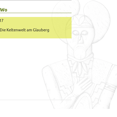
 Wo
017
Die Keltenwelt am Glauberg