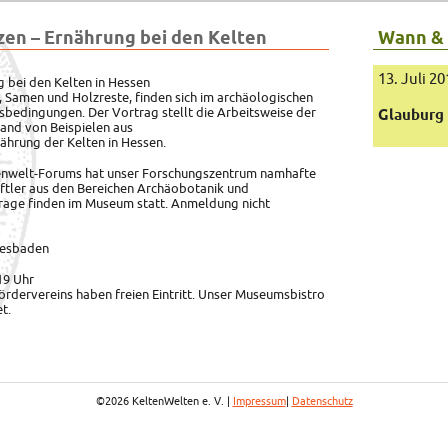
zen – Ernährung bei den Kelten
Wann &
13. Juli 2
g bei den Kelten in Hessen
,
Samen und Holzreste, finden sich im archäologischen
bedingungen. Der Vortrag stellt die Arbeitsweise der
Glauburg
and von Beispielen aus
ährung der Kelten in Hessen.
tenwelt-Forums hat unser Forschungszentrum namhafte
ftler aus den Bereichen Archäobotanik und
rage finden im Museum statt. Anmeldung nicht
Wiesbaden
19 Uhr
ördervereins haben freien Eintritt. Unser Museumsbistro
t.
©2026 KeltenWelten e. V. |
Impressum
|
Datenschutz