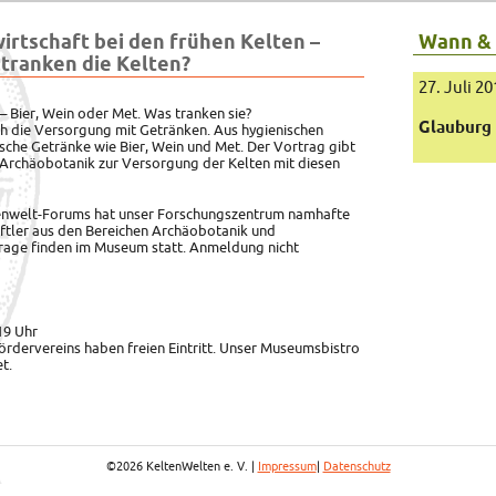
rtschaft bei den frühen Kelten –
Wann &
 tranken die Kelten?
27. Juli 2
– Bier, Wein oder Met. Was tranken sie?
Glauburg
ch die Versorgung mit Getränken. Aus hygienischen
sche Getränke wie Bier, Wein und Met. Der Vortrag gibt
 Archäobotanik zur Versorgung der Kelten mit diesen
tenwelt-Forums hat unser Forschungszentrum namhafte
ftler aus den Bereichen Archäobotanik und
rage finden im Museum statt. Anmeldung nicht
19 Uhr
ördervereins haben freien Eintritt. Unser Museumsbistro
t.
©2026 KeltenWelten e. V. |
Impressum
|
Datenschutz