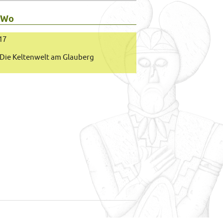
 Wo
017
Die Keltenwelt am Glauberg