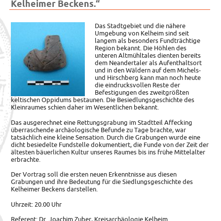
Kelheimer Beckens.“
Das Stadtgebiet und die nähere
Umgebung von Kelheim sind seit
langem als besonders Fundträchtige
Region bekannt.
Die Höhlen des
unteren Altmühltales dienten bereits
dem Neandertaler als Aufenthaltsort
und in den Wäldern auf dem Michels-
und Hirschberg kann man noch heute
die eindrucksvollen Reste der
Befestigungen des zweitgrößten
keltischen Oppidums bestaunen. Die Besiedlungsgeschichte des
Kleinraumes schien daher im Wesentlichen bekannt.
Das ausgerechnet eine Rettungsgrabung im Stadtteil Affecking
überraschende archäologische Befunde zu Tage brachte, war
tatsächlich eine kleine Sensation. Durch die Grabungen wurde eine
dicht besiedelte Fundstelle dokumentiert, die Funde von der Zeit der
ältesten bäuerlichen Kultur unseres Raumes bis ins frühe Mittelalter
erbrachte.
Der Vortrag soll die ersten neuen Erkenntnisse aus diesen
Grabungen und ihre Bedeutung für die Siedlungsgeschichte des
Kelheimer Beckens darstellen.
Uhrzeit: 20.00 Uhr
Referent: Dr. Joachim Zuber, Kreisarchäologie Kelheim