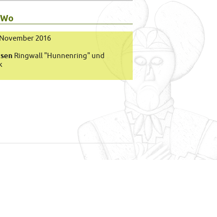
 Wo
3. November 2016
usen
Ringwall "Hunnenring" und
k