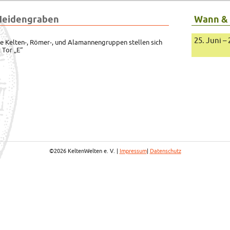
Heidengraben
Wann &
25. Juni –
e Kelten-, Römer-, und Alamannengruppen stellen sich
: Tor „E“
©2026 KeltenWelten e. V. |
Impressum
|
Datenschutz