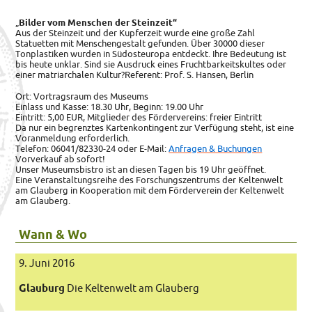
„
Bilder vom Menschen der Steinzeit“
Aus der Steinzeit und der Kupferzeit wurde eine große Zahl
Statuetten mit Menschengestalt gefunden.
Über 30000 dieser
Tonplastiken wurden in Südosteuropa entdeckt. Ihre Bedeutung ist
bis heute unklar. Sind sie Ausdruck eines Fruchtbarkeitskultes oder
einer matriarchalen Kultur?Referent: Prof. S. Hansen, Berlin
Ort: Vortragsraum des Museums
Einlass und Kasse: 18.30 Uhr, Beginn: 19.00 Uhr
Eintritt: 5,00 EUR, Mitglieder des Fördervereins: freier Eintritt
Da nur ein begrenztes Kartenkontingent zur Verfügung steht, ist eine
Voranmeldung erforderlich.
Telefon: 06041/82330-24 oder E-Mail:
Anfragen & Buchungen
Vorverkauf ab sofort!
Unser Museumsbistro ist an diesen Tagen bis 19 Uhr geöffnet.
Eine Veranstaltungsreihe des Forschungszentrums der Keltenwelt
am Glauberg in Kooperation mit dem Förderverein der Keltenwelt
am Glauberg.
Wann & Wo
9. Juni 2016
Glauburg
Die Keltenwelt am Glauberg