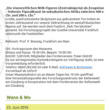
„
Die eisenzeitlichen NOK-Figuren (Zentralnigeria) als Zeugnisse
– früheste Figuralkunst im subsaharischen Afrika zwischen 500 v.
Chr. und 200 n. Chr.“
Große, ausdrucksstarke Skulpturen aus gebranntem Ton treten im
ersten Jahrtausend vor unserer Zeitrechnung im westafrikanischen
Nigeria auf.
Sie werden nach dem Fundort „Nok-Terrakotten“
genannt. Ein Forschungsprojekt der Goethe-Universität Frankfurt
untersucht die Fundstellen.
Referent: Prof. P. Breunig, Frankfurt am Main
Ort: Vortragsraum des Museums
Einlass und Kasse: 18.30 Uhr, Beginn: 19.00 Uhr
Eintritt: 5,00 EUR, Mitglieder des Fördervereins: freier Eintritt
Da nur ein begrenztes Kartenkontingent zur Verfügung steht, ist eine
Voranmeldung erforderlich.
Telefon: 06041/82330-24 oder E-Mail:
Anfragen & Buchungen
Vorverkauf ab sofort!
Unser Museumsbistro ist an diesen Tagen bis 19 Uhr geöffnet.
Eine Veranstaltungsreihe des Forschungszentrums der Keltenwelt
am Glauberg in Kooperation mit dem Förderverein der Keltenwelt
am Glauberg.
Wann & Wo
23. Juni 2016