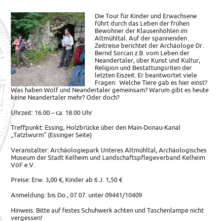
Die Tour für Kinder und Erwachsene
führt durch das Leben der frühen
Bewohner der Klausenhöhlen im
Altmühltal.
Auf der spannenden
Zeitreise berichtet der Archäologe Dr.
Bernd Sorcan z.B. vom Leben der
Neandertaler, über Kunst und Kultur,
Religion und Bestattungsriten der
letzten Eiszeit. Er beantwortet viele
Fragen: Welche Tiere gab es hier einst?
Was haben Wolf und Neandertaler gemeinsam? Warum gibt es heute
keine Neandertaler mehr? Oder doch?
Uhrzeit: 16.00 – ca. 18.00 Uhr
Treffpunkt: Essing, Holzbrücke über den Main-Donau-Kanal
„Tatzlwurm“ (Essinger Seite)
Veranstalter: Archäologiepark Unteres Altmühltal, Archäologisches
Museum der Stadt Kelheim und Landschaftspflegeverband Kelheim
VöF e.V.
Preise: Erw. 3,00 €, Kinder ab 6 J. 1,50 €
Anmeldung: bis Do., 07.07. unter 09441/10409
Hinweis: Bitte auf festes Schuhwerk achten und Taschenlampe nicht
vergessen!