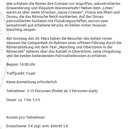
Wie schützen die Römer ihre Grenzen vor Angriffen, unkontrollierter
Einwanderung und illegalem Warenverkehr?
Neben dem „Limes“
waren es über weite Strecken „nasse Grenzen“, Flüsse wie Rhein und
Donau, die das Römische Reich markierten. Auf der Donau
patrouillierten Soldaten mit Flusskriegsschiffen, wovon zwei
sensationell gut erhaltene Wracks im kelten römer museum
manching zeugen.
Am Sonntag den 20. März haben die Besucher des kelten römer
museum die Gelegenheit im Rahmen einer offenen Führung durch die
Römerabteilung mit dem Titel „Manching und Oberstimm in der
Römerzeit“ näheres über das Kastell in Oberstimm, seine Umgebung
und die beiden bedeutenden Patrouillenbooten zu erfahren.
Beginn: 14.00 Uhr
Treffpunkt: Foyer
Keine Anmeldung erforderlich
Teilnehmer: 3-15 Personen (findet ab 3 Personen statt)
Dauer: ca. 1 bis 1,5 h
Kosten pro Teilnehmer:
Erwachsene: 5 € zzgl. erm. Eintritt 5 €