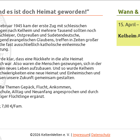
nd es ist doch Heimat geworden!“
Wann &
15. April –
ebruar 1945 kam der erste Zug mit schlesischen
ngen nach Kelheim und mehrere Tausend sollten noch
Schlesier, Ostpreußen und Sudetendeutsche,
Kelheim
A
end evangelischen Glaubens, treffen in Zeiten großer
die fast ausschließlich katholische einheimische
rung.
de klar, dass eine Rückkehr in die alte Heimat
h war. Also waren die Menschen gezwungen, sich in der
ein neues Leben aufzubauen. Und so wurde Kelheim
chwierigkeiten eine neue Heimat und Einheimischen und
sen unsere Zukunft gemeinsam gestalten.
 die Themen Gepäck, Flucht, Ankommen,
chule, Alltag und Neuanfang angesprochen und durch
ger Flüchtlinge ergänzt.
.; 7,00 €/Fam.
©2026 KeltenWelten e. V. |
Impressum
|
Datenschutz