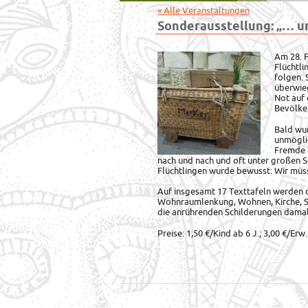
« Alle Veranstaltungen
Sonderausstellung: „… u
Am 28. F
Flüchtli
folgen.
überwieg
Not auf 
Bevölke
Bald wur
unmöglic
Fremde 
nach und nach und oft unter großen S
Flüchtlingen wurde bewusst: Wir müs
Auf insgesamt 17 Texttafeln werden
Wohnraumlenkung, Wohnen, Kirche, S
die anrührenden Schilderungen damali
Preise: 1,50 €/Kind ab 6 J.; 3,00 €/Erw