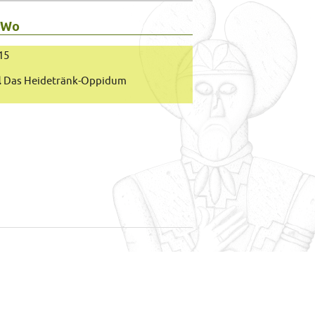
 Wo
015
l
Das Heidetränk-Oppidum