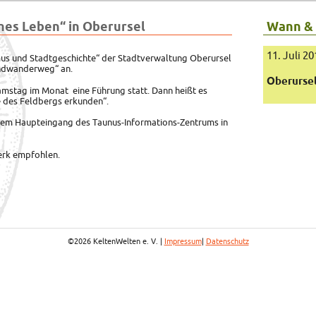
hes Leben“ in Oberursel
Wann &
11. Juli 2
mus und Stadtgeschichte“ der Stadtverwaltung Oberursel
undwanderweg“ an.
Oberurse
amstag im Monat eine Führung statt. Dann heißt es
e des Feldbergs erkunden“.
r dem Haupteingang des Taunus-Informations-Zentrums in
erk empfohlen.
©2026 KeltenWelten e. V. |
Impressum
|
Datenschutz