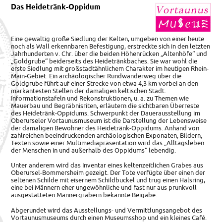
Das Heidetränk-Oppidum
Eine gewaltig große Siedlung der Kelten, umgeben von einer heute
noch als Wall erkennbaren Befestigung, erstreckte sich in den letzten
Jahrhunderten v. Chr. über die beiden Höhenrücken „Altenhöfe“ und
„Goldgrube“ beiderseits des Heidetränkbaches. Sie war wohl die
erste Siedlung mit großstadtähnlichem Charakter im heutigen Rhein-
Main-Gebiet. Ein archäologischer Rundwanderweg über die
Goldgrube führt auf einer Strecke von etwa 4,3 km vorbei an den
markantesten Stellen der damaligen keltischen Stadt.
Informationstafeln und Rekonstruktionen, u. a. zu Themen wie
Mauerbau und Begräbnisriten, erläutern die sichtbaren Überreste
des Heidetränk-Oppidums. Schwerpunkt der Dauerausstellung im
Oberurseler Vortaunusmuseum ist die Darstellung der Lebensweise
der damaligen Bewohner des Heidetränk-Oppidums. Anhand von
zahlreichen beeindruckenden archäologischen Exponaten, Bildern,
Texten sowie einer Multimediapräsentation wird das „Alltagsleben
der Menschen in und außerhalb des Oppidums“ lebendig.
Unter anderem wird das Inventar eines keltenzeitlichen Grabes aus
Oberursel-Bommersheim gezeigt. Der Tote verfügte über einen der
seltenen Schilde mit eisernem Schildbuckel und trug einen Halsring,
eine bei Männern eher ungewöhnliche und fast nur aus prunkvoll
ausgestatteten Männergräbern bekannte Beigabe.
Abgerundet wird das Ausstellungs- und Vermittlungsangebot des
Vortaunusmuseums durch einen Museumsshop und ein kleines Café.