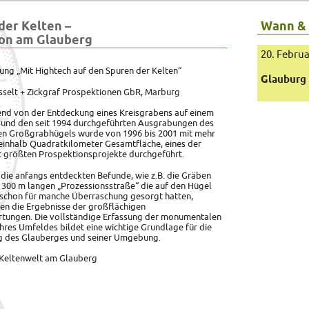
der Kelten –
Wann &
on am Glauberg
20. Febru
ung „Mit Hightech auf den Spuren der Kelten“
Glauburg
sselt + Zickgraf Prospektionen GbR, Marburg
nd von der Entdeckung eines Kreisgrabens auf einem
 und den seit 1994
durchgeführten Ausgrabungen des
hen Großgrabhügels wurde von 1996 bis 2001 mit mehr
einhalb Quadratkilometer Gesamtfläche, eines der
t größten Prospektionsprojekte durchgeführt.
ie anfangs entdeckten Befunde, wie z.B. die Gräben
. 300 m langen „Prozessionsstraße“ die auf den Hügel
 schon für manche Überraschung gesorgt hatten,
en die Ergebnisse der großflächigen
tungen. Die vollständige Erfassung der monumentalen
ihres Umfeldes bildet eine wichtige Grundlage für die
ng des Glauberges und seiner Umgebung.
Keltenwelt am Glauberg