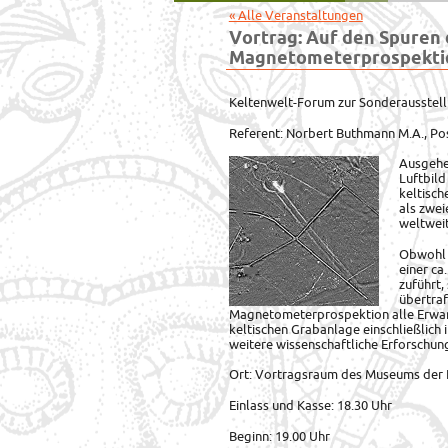
« Alle Veranstaltungen
Vortrag: Auf den Spuren 
Magnetometerprospekti
Keltenwelt-Forum zur Sonderausstell
Referent: Norbert Buthmann M.A., Po
Ausgehe
Luftbild
keltisc
als zwei
weltwei
Obwohl d
einer ca
zuführt,
übertraf
Magnetometerprospektion alle Erwar
keltischen Grabanlage einschließlich 
weitere wissenschaftliche Erforschu
Ort: Vortragsraum des Museums der 
Einlass und Kasse: 18.30 Uhr
Beginn: 19.00 Uhr