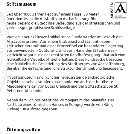
Stiftsmuseum
Seit über 1000 Jahren liegt auf einem Hügel 30 Meter
über dem Main die Altstadt von Aschaffenburg. Bis
heute bezieht die Stadt ihre Bedeutung aus der strategischen und
verkehrsgeographischen Schlüssellage.
Wenige, aber exklusive frühkeltische Funde wurden im Bereich der
Altstadt ergraben. Aus einem Grabungsfund stammt neben
keltischer Keramik und einer Bronzefibel ein besonderer Fingerring
aus gewendeltem Golddraht. Und vom Hang des Stiftsberges –
vielleicht sogar aus einer zerstörten Randbefestigung – hat sich eine
frühkeltische Vogelkopffibel erhalten. Diese Fundstücke bezeugen
eine frühkeltische Besiedelung des Stadtberges von Aschaffenburg,
die über die einfache ländliche Struktur der Umgebung hinausgeht.
Im Stiftsmuseum sind nicht nur herausragende archäologische
Objekte zu sehen, sondern unter anderem auch der berühmte
Magdalenenaltar von Lucas Cranach und der Stiftsschatz von St.
Peter und Alexander.
Neben dem Schloss prägt das Pompejanum das Mainufer. Der
Nachbau eines römischen Hauses in Pompeji wurde von König
Ludwig I. in Auftrag gegeben.
Öffnungszeiten