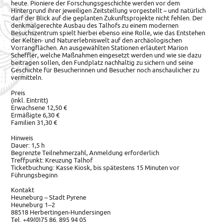
heute. Pioniere der Forschungsgeschichte werden vor dem
Hintergrund ihrer jeweiligen Zeitstellung vorgestellt – und natürlich
darf der Blick auf die geplanten Zukunftsprojekte nicht fehlen. Der
denkmalgerechte Ausbau des Talhofs zu einem modernen
Besuchszentrum spielt hierbei ebenso eine Rolle, wie das Entstehen
der Kelten- und Naturerlebniswelt auf den archäologischen
Vorrangflächen. An ausgewählten Stationen erläutert Marion
Scheffler, welche Maßnahmen eingesetzt werden und wie sie dazu
beitragen sollen, den Fundplatz nachhaltig zu sichern und seine
Geschichte für Besucherinnen und Besucher noch anschaulicher zu
vermitteln.
Preis
(inkl. Eintritt)
Erwachsene 12,50 €
Ermäßigte 6,30 €
Familien 31,30 €
Hinweis
Dauer: 1,5 h
Begrenzte Teilnehmerzahl, Anmeldung erforderlich
Treffpunkt: Kreuzung Talhof
Ticketbuchung: Kasse Kiosk, bis spätestens 15 Minuten vor
Führungsbeginn
Kontakt
Heuneburg – Stadt Pyrene
Heuneburg 1‒2
88518 Herbertingen-Hundersingen
Tel. +49(0)75 86. 895 94 05