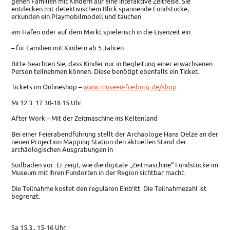
gehen Familien mit Kindern auf eine interaktive Zeitreise. Sie
entdecken mit detektivischem Blick spannende Fundstücke,
erkunden ein Playmobilmodell und tauchen
am Hafen oder auf dem Markt spielerisch in die Eisenzeit ein.
– für Familien mit Kindern ab 5 Jahren
Bitte beachten Sie, dass Kinder nur in Begleitung einer erwachsenen
Person teilnehmen können. Diese benötigt ebenfalls ein Ticket.
Tickets im Onlineshop –
www.museen-freiburg.de/shop
Mi 12.3. 17.30-18.15 Uhr
After Work – Mit der Zeitmaschine ins Keltenland
Bei einer Feierabendführung stellt der Archäologe Hans Oelze an der
neuen Projection Mapping Station den aktuellen Stand der
archäologischen Ausgrabungen in
Südbaden vor. Er zeigt, wie die digitale „Zeitmaschine“ Fundstücke im
Museum mit ihren Fundorten in der Region sichtbar macht.
Die Teilnahme kostet den regulären Eintritt. Die Teilnahmezahl ist
begrenzt.
Sa 15.3., 15-16 Uhr