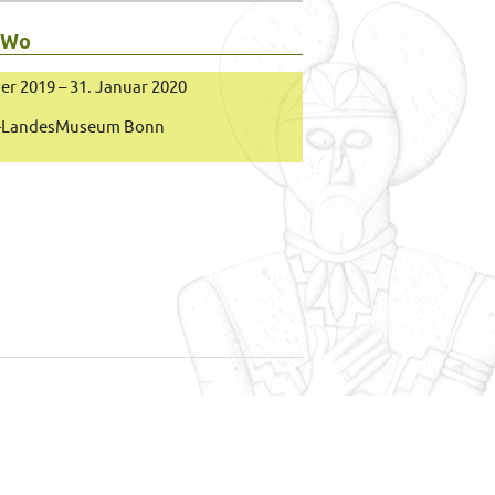
 Wo
er 2019 – 31. Januar 2020
-LandesMuseum Bonn