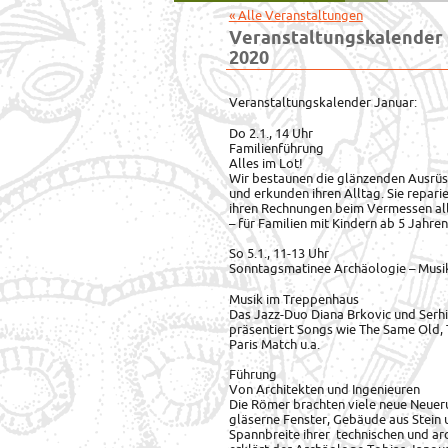
« Alle Veranstaltungen
Veranstaltungskalender 
2020
Veranstaltungskalender Januar:
Do 2.1., 14 Uhr
Familienführung
Alles im Lot!
Wir bestaunen die glänzenden Ausrüs
und erkunden ihren Alltag. Sie repari
ihren Rechnungen beim Vermessen alle
– für Familien mit Kindern ab 5 Jahren
So 5.1., 11-13 Uhr
Sonntagsmatinee Archäologie – Musik 
Musik im Treppenhaus
Das Jazz-Duo Diana Brkovic und Serhi
präsentiert Songs wie The Same Old, 
Paris Match u.a.
Führung
Von Architekten und Ingenieuren
Die Römer brachten viele neue Neuer
gläserne Fenster, Gebäude aus Stein 
Spannbreite ihrer technischen und ar