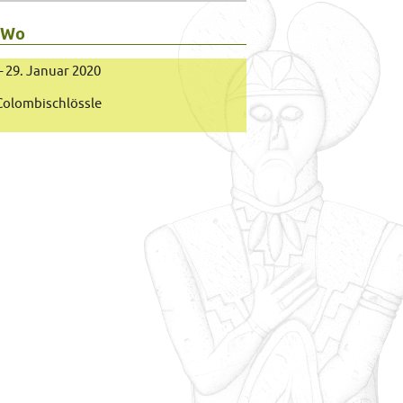
 Wo
– 29. Januar 2020
olombischlössle