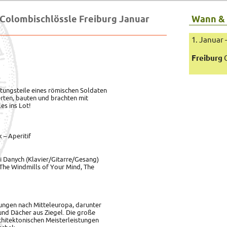
Colombischlössle Freiburg Januar
Wann &
1. Januar 
Freiburg
C
tungsteile eines römischen Soldaten
erten, bauten und brachten mit
s ins Lot!
– Aperitif
i Danych (Klavier/Gitarre/Gesang)
The Windmills of Your Mind, The
ungen nach Mitteleuropa, darunter
und Dächer aus Ziegel. Die große
chitektonischen Meisterleistungen