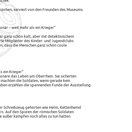
schek.
ppchen, serviert von den Freunden des Museums.
onär – weit mehr als ein Krieger“
r ganz schön kalt, aber mit detektivischem
rte Mitglieder des Kinder- und Jugendclubs
rn, dass die Menschen ganz schön coole
s ein Krieger“
onäre das Leben am Oberrhein. Sie sicherten
 machten die Soldaten, wenn gerade kein
gaben erzählen die spannenden Funde der Ausstellung.
der Schreibzeug gehörten wie Helm, Kettenhemd
ärs. Auf den Spuren der römischen Soldaten
ie außer kämpfen noch alles zu tun hatten.