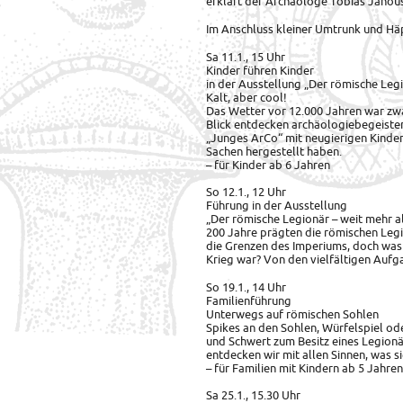
erklärt der Archäologe Tobias Janou
Im Anschluss kleiner Umtrunk und Hä
Sa 11.1., 15 Uhr
Kinder führen Kinder
in der Ausstellung „Der römische Legi
Kalt, aber cool!
Das Wetter vor 12.000 Jahren war zwa
Blick entdecken archäologiebegeiste
„Junges ArCo“ mit neugierigen Kinde
Sachen hergestellt haben.
– für Kinder ab 6 Jahren
So 12.1., 12 Uhr
Führung in der Ausstellung
„Der römische Legionär – weit mehr al
200 Jahre prägten die römischen Legi
die Grenzen des Imperiums, doch was
Krieg war? Von den vielfältigen Auf
So 19.1., 14 Uhr
Familienführung
Unterwegs auf römischen Sohlen
Spikes an den Sohlen, Würfelspiel o
und Schwert zum Besitz eines Legion
entdecken wir mit allen Sinnen, was s
– für Familien mit Kindern ab 5 Jahren
Sa 25.1., 15.30 Uhr