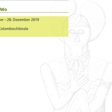
 Wo
er – 28. Dezember 2019
olombischlössle