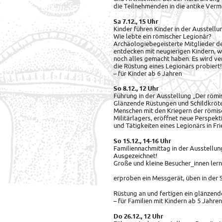
die Teilnehmenden in die antike Verme
Sa 7.12., 15 Uhr
Kinder führen Kinder in der Ausstellu
Wie lebte ein römischer Legionär?
Archäologiebegeisterte Mitglieder d
entdecken mit neugierigen Kindern, 
noch alles gemacht haben. Es wird ve
die Rüstung eines Legionärs probiert!
– für Kinder ab 6 Jahren
So 8.12., 12 Uhr
Führung in der Ausstellung „Der römis
Glänzende Rüstungen und Schildkröten
Menschen mit den Kriegern der römisc
Militärlagers, eröffnet neue Perspekt
und Tätigkeiten eines Legionärs in Fr
So 15.12., 14-16 Uhr
Familiennachmittag in der Ausstellung
Ausgezeichnet!
Große und kleine Besucher_innen ler
erproben ein Messgerät, üben in der S
Rüstung an und fertigen ein glänzend
– für Familien mit Kindern ab 5 Jahren
Do 26.12., 12 Uhr