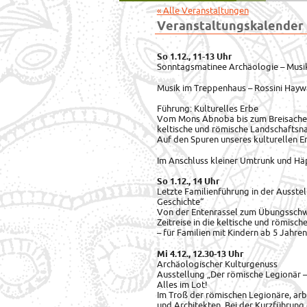
« Alle Veranstaltungen
Veranstaltungskalender
So 1.12., 11-13 Uhr
Sonntagsmatinee Archäologie – Musik 
Musik im Treppenhaus – Rossini Haywa
Führung: Kulturelles Erbe
Vom Mons Abnoba bis zum Breisacher 
keltische und römische Landschaftsn
Auf den Spuren unseres kulturellen E
Im Anschluss kleiner Umtrunk und Hä
So 1.12., 14 Uhr
Letzte Familienführung in der Ausstel
Geschichte“
Von der Entenrassel zum Übungssch
Zeitreise in die keltische und römisc
– für Familien mit Kindern ab 5 Jahren
Mi 4.12., 12.30-13 Uhr
Archäologischer Kulturgenuss
Ausstellung „Der römische Legionär – 
Alles im Lot!
Im Troß der römischen Legionäre, arbe
und Architekten. Bei der Kurzführung