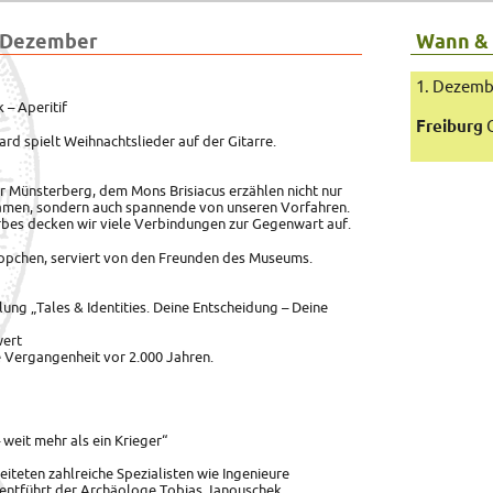
 Dezember
Wann &
1. Dezemb
– Aperitif
Freiburg
C
rd spielt Weihnachtslieder auf der Gitarre.
Münsterberg, dem Mons Brisiacus erzählen nicht nur
amen, sondern auch spannende von unseren Vorfahren.
rbes decken wir viele Verbindungen zur Gegenwart auf.
ppchen, serviert von den Freunden des Museums.
lung „Tales & Identities. Deine Entscheidung – Deine
wert
he Vergangenheit vor 2.000 Jahren.
weit mehr als ein Krieger“
iteten zahlreiche Spezialisten wie Ingenieure
 entführt der Archäologe Tobias Janouschek