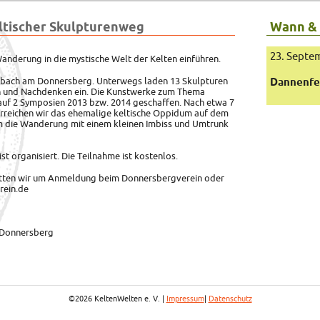
ltischer Skulpturenweg
Wann &
23. Septe
Wanderung in die mystische Welt der Kelten einführen.
inbach am Donnersberg. Unterwegs laden 13 Skulpturen
Dannenfe
n und Nachdenken ein. Die Kunstwerke zum Thema
auf 2 Symposien 2013 bzw. 2014 geschaffen. Nach etwa 7
rreichen wir das ehemalige keltische Oppidum auf dem
 die Wanderung mit einem kleinen Imbiss und Umtrunk
t organisiert. Die Teilnahme ist kostenlos.
bitten wir um Anmeldung beim Donnersbergverein oder
rein.de
m Donnersberg
©2026 KeltenWelten e. V. |
Impressum
|
Datenschutz