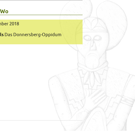
 Wo
mber 2018
ls
Das Donnersberg-Oppidum