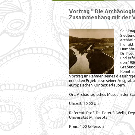
Vortrag “ Die Archäologi
Zusammenhang mit der V
Seit kna
Siedlung
archäol
hier akt
Humphrey
Dr. Pete
und erfo
den 1980
Grabung
Kenntnis
Vortrag im Rahmen seines diesjährige
neuesten Ergebnisse seiner Ausgrabun
europäischen Kontext erläutern.
Ort: Archäologisches Museum der St
Uhrzeit: 20.00 Uhr
Referent: Prof. Dr. Peter S. Wells, 
Universität Minnesota
Preis: 4,00 €/Person