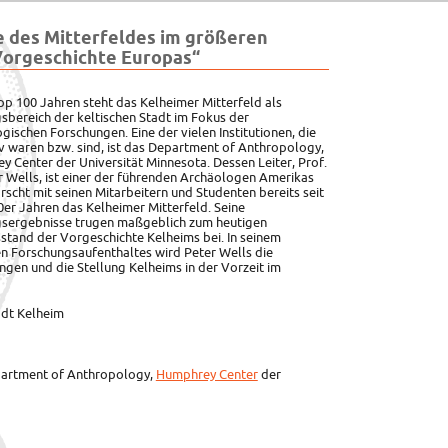
e des Mitterfeldes im größeren
orgeschichte Europas“
pp 100 Jahren steht das Kelheimer Mitterfeld als
sbereich der keltischen Stadt im Fokus der
ogischen Forschungen.
Eine der vielen Institutionen, die
iv waren bzw. sind, ist das Department of Anthropology,
 Center der Universität Minnesota. Dessen Leiter, Prof.
r Wells, ist einer der führenden Archäologen Amerikas
rscht mit seinen Mitarbeitern und Studenten bereits seit
er Jahren das Kelheimer Mitterfeld. Seine
sergebnisse trugen maßgeblich zum heutigen
stand der Vorgeschichte Kelheims bei. In seinem
n Forschungsaufenthaltes wird Peter Wells die
gen und die Stellung Kelheims in der Vorzeit im
adt Kelheim
Department of Anthropology,
Humphrey Center
der