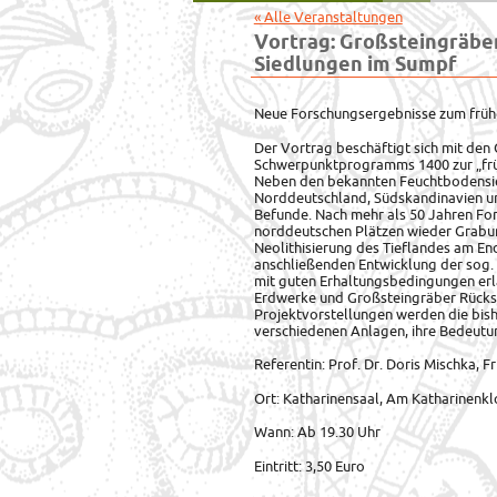
« Alle Veranstaltungen
Vortrag: Großsteingräb
Siedlungen im Sumpf
Neue Forschungsergebnisse zum früh
Der Vortrag beschäftigt sich mit den
Schwerpunktprogramms 1400 zur „früh
Neben den bekannten Feuchtbodensie
Norddeutschland, Südskandinavien u
Befunde. Nach mehr als 50 Jahren Fo
norddeutschen Plätzen wieder Grabung
Neolithisierung des Tieflandes am End
anschließenden Entwicklung der sog. 
mit guten Erhaltungsbedingungen er
Erdwerke und Großsteingräber Rücksc
Projektvorstellungen werden die bish
verschiedenen Anlagen, ihre Bedeutu
Referentin: Prof. Dr. Doris Mischka, 
Ort: Katharinensaal, Am Katharinenkl
Wann: Ab 19.30 Uhr
Eintritt: 3,50 Euro