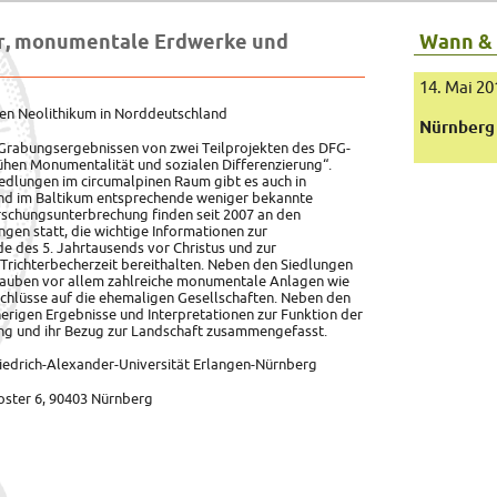
er, monumentale Erdwerke und
Wann &
14. Mai 20
en Neolithikum in Norddeutschland
Nürnberg
 Grabungsergebnissen von zwei Teilprojekten des DFG-
en Monumentalität und sozialen Differenzierung“.
dlungen im circumalpinen Raum gibt es auch in
nd im Baltikum entsprechende weniger bekannte
rschungsunterbrechung finden seit 2007 an den
en statt, die wichtige Informationen zur
e des 5. Jahrtausends vor Christus und zur
Trichterbecherzeit bereithalten. Neben den Siedlungen
lauben vor allem zahlreiche monumentale Anlagen wie
hlüsse auf die ehemaligen Gesellschaften. Neben den
erigen Ergebnisse und Interpretationen zur Funktion der
ng und ihr Bezug zur Landschaft zusammengefasst.
Friedrich-Alexander-Universität Erlangen-Nürnberg
oster 6, 90403 Nürnberg