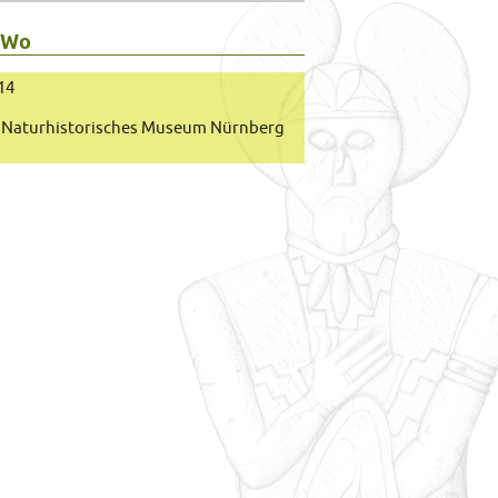
 Wo
14
Naturhistorisches Museum Nürnberg